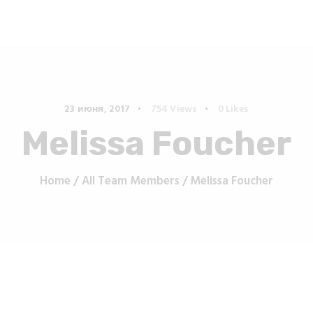
AD-PRINT
Широкоформатная печать в Минске
23 июня, 2017
754
Views
0
Likes
Melissa Foucher
Home
All Team Members
Melissa Foucher