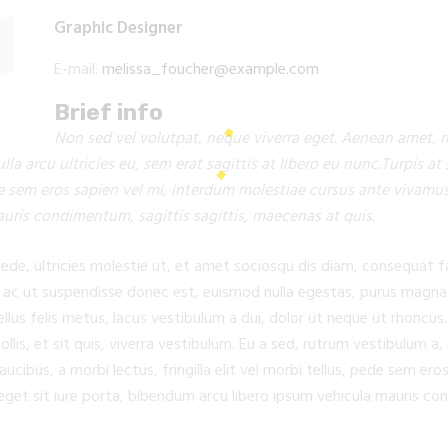
Graphic Designer
E-mail:
melissa_foucher@example.com
Brief info
Non sed vel volutpat, neque viverra eget. Aenean amet, ru
ulla arcu ultricies eu, sem erat sagittis at libero eu nunc.Turpis a
pede sem eros sapien vel mi, interdum molestiae cursus ante vivamus.
ris condimentum, sagittis sagittis, maecenas at quis.
pede, ultricies molestie ut, et amet sociosqu dis diam, consequat 
 ut suspendisse donec est, euismod nulla egestas, purus magna ve
s felis metus, lacus vestibulum a dui, dolor ut neque ut rhoncus. A
ollis, et sit quis, viverra vestibulum. Eu a sed, rutrum vestibulum 
ucibus, a morbi lectus, fringilla elit vel morbi tellus, pede sem ero
 eget sit iure porta, bibendum arcu libero ipsum vehicula mauris c