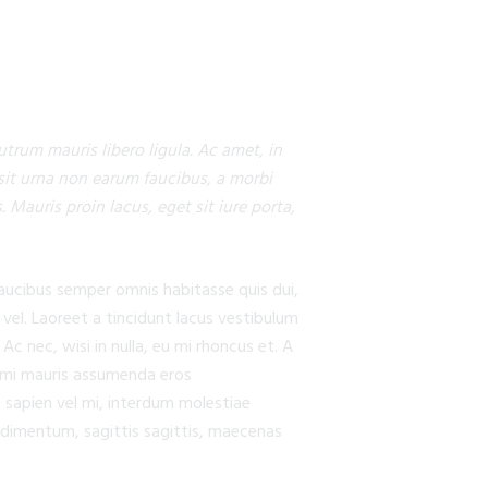
trum mauris libero ligula. Ac amet, in
t sit urna non earum faucibus, a morbi
 Mauris proin lacus, eget sit iure porta,
faucibus semper omnis habitasse quis dui,
l. Laoreet a tincidunt lacus vestibulum
c nec, wisi in nulla, eu mi rhoncus et. A
a, mi mauris assumenda eros
s sapien vel mi, interdum molestiae
ondimentum, sagittis sagittis, maecenas