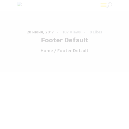
Ad-print
Широкоформатная печать в Минске
20 июня, 2017
107
Views
0
Likes
Footer Default
Home
Footer Default