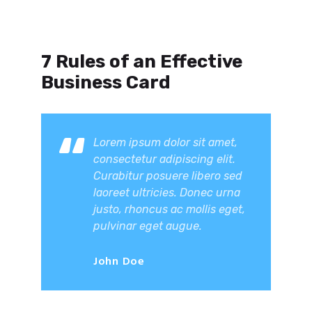
7 Rules of an Effective
Business Card
Lorem ipsum dolor sit amet,
consectetur adipiscing elit.
Curabitur posuere libero sed
laoreet ultricies. Donec urna
justo, rhoncus ac mollis eget,
pulvinar eget augue.
John Doe