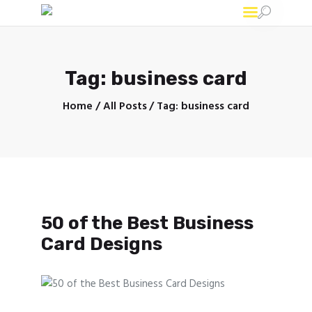
Ad-print
Широкоформатная печать в Минске
Tag: business card
Home
All Posts
Tag: business card
Печать
Конструкции
Брендирование
50 of the Best Business
Card Designs